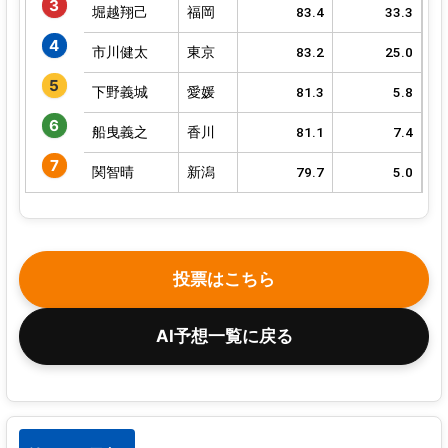
3
堀越翔己
福岡
83.4
33.3
4
市川健太
東京
83.2
25.0
5
下野義城
愛媛
81.3
5.8
6
船曳義之
香川
81.1
7.4
7
関智晴
新潟
79.7
5.0
投票はこちら
AI予想一覧に戻る