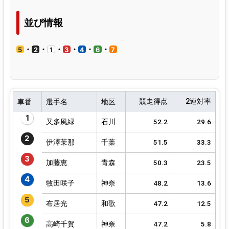
並び情報
・
・
・
・
・
・
5
2
1
3
4
6
7
車番
選手名
地区
競走得点
2連対率
1
又多風緑
石川
52.2
29.6
2
伊澤茉那
千葉
51.5
33.3
3
加藤恵
青森
50.3
23.5
4
牧田咲子
神奈
48.2
13.6
5
布居光
和歌
47.2
12.5
6
高崎千賀
神奈
47.2
5.8