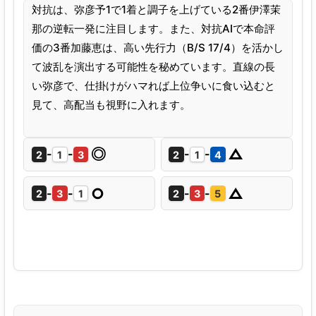
対抗は、弥彦予1で1着と調子を上げている2番伊澤茉
那の逆転一発に注目します。また、対抗AIで本命評
価の3番加藤恵は、高い先行力（B/S 17/4）を活かし
て波乱を演出する可能性を秘めています。直線の長
い弥彦で、仕掛けがハマれば上位争いに食い込むと
見て、高配当も視野に入れます。
◎
△
-
-
-
-
2
1
3
2
1
4
○
△
-
-
-
-
2
3
1
2
3
5