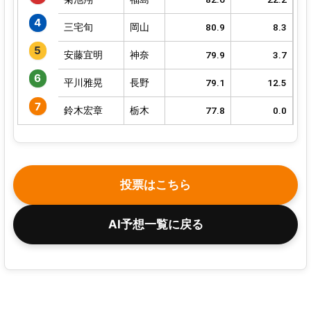
4
三宅旬
岡山
80.9
8.3
5
安藤宜明
神奈
79.9
3.7
6
平川雅晃
長野
79.1
12.5
7
鈴木宏章
栃木
77.8
0.0
投票はこちら
AI予想一覧に戻る