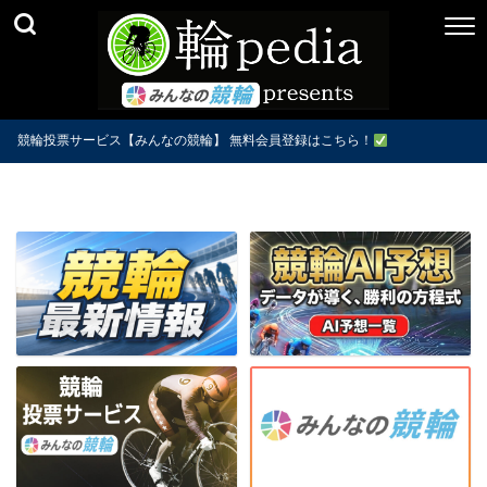
競輪投票サービス【みんなの競輪】 無料会員登録はこちら！