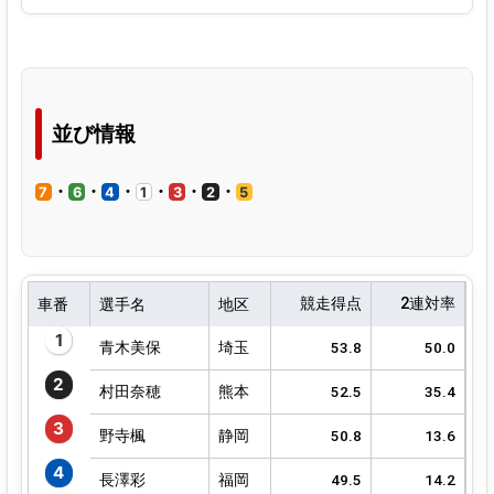
並び情報
・
・
・
・
・
・
7
6
4
1
3
2
5
車番
選手名
地区
競走得点
2連対率
1
青木美保
埼玉
53.8
50.0
2
村田奈穂
熊本
52.5
35.4
3
野寺楓
静岡
50.8
13.6
4
長澤彩
福岡
49.5
14.2