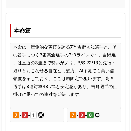
本命筋
本命は、圧倒的な実績を誇る7番吉野太晟選手と、そ
の番手につく3番高倉選手の7-3ラインです。吉野選
手は直近の3連勝で勢いがあり、B/S 22/13と先行・
捲りともこなせる自在性も魅力。AI予測でも高い信
頼度を示しており、ここは頭固定で狙います。高倉
選手は3連対率48.7%と安定感があり、吉野選手の仕
掛けに乗っての連対を期待します。
◎
○
-
-
-
-
7
3
1
7
3
6