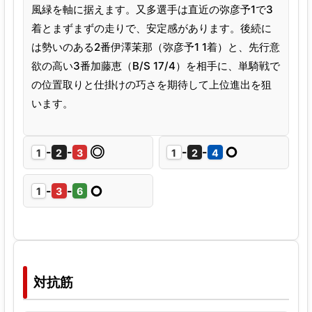
風緑を軸に据えます。又多選手は直近の弥彦予1で3
着とまずまずの走りで、安定感があります。後続に
は勢いのある2番伊澤茉那（弥彦予1 1着）と、先行意
欲の高い3番加藤恵（B/S 17/4）を相手に、単騎戦で
の位置取りと仕掛けの巧さを期待して上位進出を狙
います。
◎
○
-
-
-
-
1
2
3
1
2
4
○
-
-
1
3
6
対抗筋