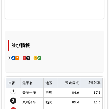
並び情報
・
・
1
4
7
3
2
5
6
車番
選手名
地区
競走得点
2連対率
1
齋藤一茂
群馬
84.6
37.5
2
八尋翔平
福岡
83.4
20.0