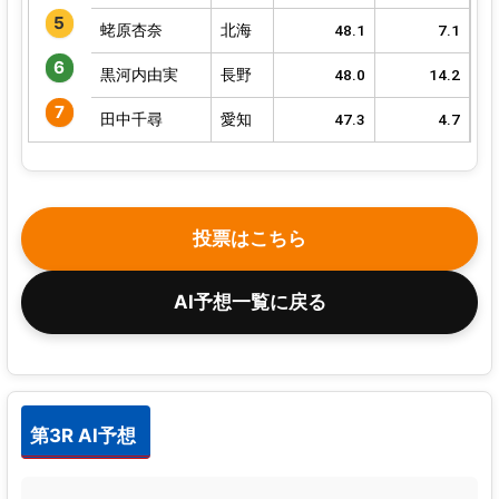
5
蛯原杏奈
北海
48.1
7.1
6
黒河内由実
長野
48.0
14.2
7
田中千尋
愛知
47.3
4.7
投票はこちら
AI予想一覧に戻る
第3R AI予想