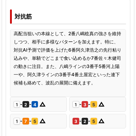
対抗筋
高配当狙いの本線として、2番八嶋稔真の強さを維持
しつつ、相手に多様なパターンを加えます。特に、
対抗AI予測で評価を上げた6番阿久津浩之の先行粘り
込みや、単騎でどこまで食い込めるか7番佐々木健司
の動きに注目。また、八嶋ラインの3番手5番河上陽
一や、阿久津ラインの3番手4番土屋宏といった連下
候補も絡めて、波乱の展開に備えます。
△
△
-
-
-
-
1
2
4
1
3
5
△
△
-
-
-
-
1
7
5
3
2
5