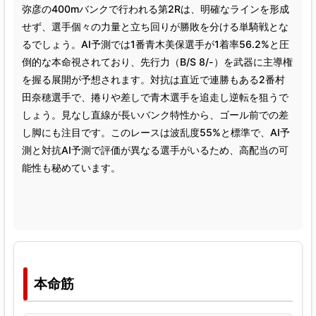
弥彦の400mバンクで行われる第2Rは、明確なラインを形成
せず、選手個々の力量と立ち回りが勝敗を分ける単騎戦とな
るでしょう。AI予測では1番青木美保選手が1着率56.2%と圧
倒的な本命視されており、先行力（B/S 8/-）を武器に主導権
を握る展開が予想されます。対抗は直近で連勝もある2番村
田奈穂選手で、捲りや差しで青木選手を追走し逆転を狙うで
しょう。見なし直線が長いバンク特性から、ゴール前での差
し脚にも注目です。このレースは波乱度55%と標準で、AI予
測と対抗AI予測で評価が異なる選手がいるため、高配当の可
能性も秘めています。
本命筋