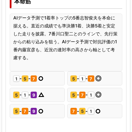
本命筋
AIデータ予測で1着率トップの5番志智俊夫を本命に
据える。直近の成績でも準決勝1着、決勝5着と安定
した走りを披露。7番川口聖二とのラインで、先行策
からの粘り込みを狙う。AIデータ予測で対抗評価の1
番内藤宣彦も、近況の連対率の高さから軸として考
慮する。
○
◎
-
-
-
-
1
5
7
5
1
7
△
◎
-
-
-
-
5
1
9
5
7
1
○
○
-
-
-
-
5
7
9
7
5
1