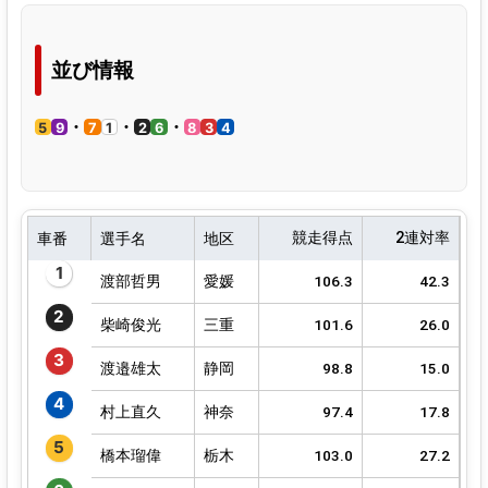
並び情報
・
・
・
5
9
7
1
2
6
8
3
4
車番
選手名
地区
競走得点
2連対率
1
渡部哲男
愛媛
106.3
42.3
2
柴崎俊光
三重
101.6
26.0
3
渡邉雄太
静岡
98.8
15.0
4
村上直久
神奈
97.4
17.8
5
橋本瑠偉
栃木
103.0
27.2