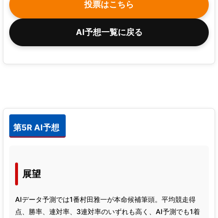
投票はこちら
AI予想一覧に戻る
第5R AI予想
展望
AIデータ予測では1番村田雅一が本命候補筆頭。平均競走得
点、勝率、連対率、3連対率のいずれも高く、AI予測でも1着