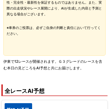
性・完全性・最新性を保証するものではありません。また、実
際の出走状況やレース展開により、AIが生成した内容と予測と
異なる場合がございます。
※車券のご投票は、必ずご自身の判断と責任において行ってく
ださい。
伊東で12レースが開催されます。Ｇ３グレードのレースを含
む本日の見どころをAI予想と共にお届けします。
全レースAI予想