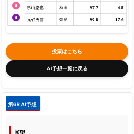
8
杉山悠也
秋田
97.7
4.5
9
元砂勇雪
奈良
99.8
17.6
投票はこちら
AI予想一覧に戻る
第6R AI予想
展望