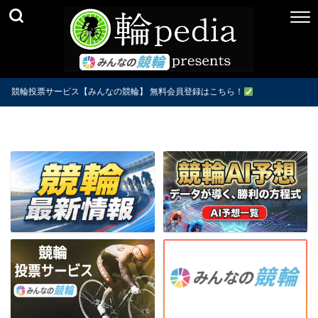
競輪投票サービス【みんなの競輪】 無料会員登録はこちら！