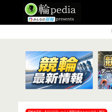
競輪AI予想｜本日の注目レースと展開分析をわかりやすく解説