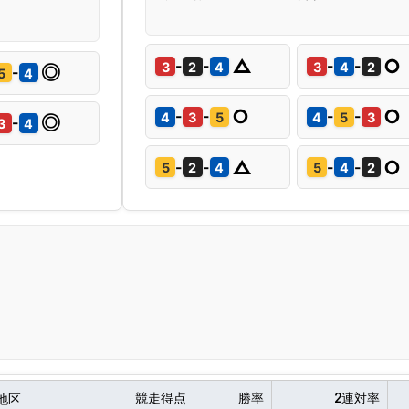
△
○
-
-
-
-
3
2
4
3
4
2
◎
-
5
4
○
○
-
-
-
-
4
3
5
4
5
3
◎
-
3
4
△
○
-
-
-
-
5
2
4
5
4
2
地区
競走得点
勝率
2連対率