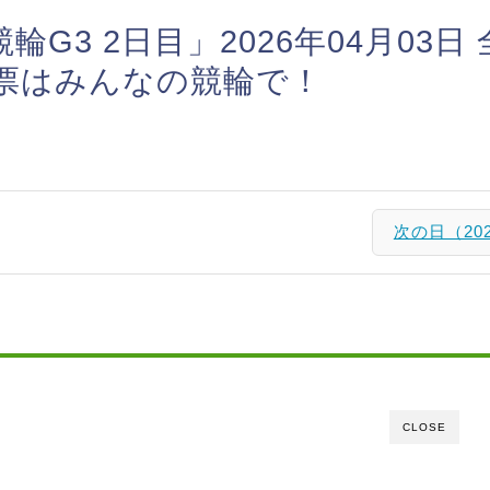
G3 2日目」2026年04月03日
票はみんなの競輪で！
次の日（20
CLOSE