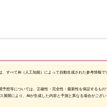
は、すべてAI（人工知能）によって自動生成された参考情報で
開予想等については、正確性・完全性・最新性を保証するもの
ス展開により、AIが生成した内容と予測と異なる場合がござい