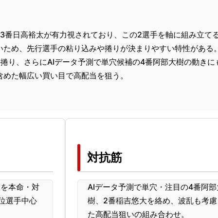
、3番日高裕太が有力視されており、この2選手を軸に組み立て
いため、先行選手の粘り込みや捲りが決まりやすい特性がある
捲り、さらにAIデータ予測で単穴候補の4番阿部大樹の動きに
含めた幅広い買い目で高配当を狙う。
対抗筋
太を本命・対
AIデータ予測で単穴・注目の4番阿部
上位選手中心
樹、2番稲吉悠大を絡め、波乱も考慮
た高配当狙いの組み合わせ。