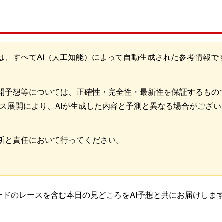
は、すべてAI（人工知能）によって自動生成された参考情報で
開予想等については、正確性・完全性・最新性を保証するもの
ス展開により、AIが生成した内容と予測と異なる場合がござい
断と責任において行ってください。
ードのレースを含む本日の見どころをAI予想と共にお届けしま