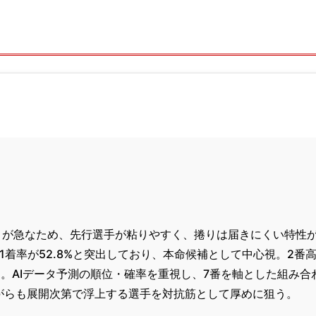
ントが急なため、先行選手が粘りやすく、捲りは届きにくい特性
の1着率が52.8%と突出しており、本命候補として中心視。2番
。AIデータ予測の順位・確率を重視し、7番を軸とした組み合
ながらも展開次第で浮上する選手を対抗筋として厚めに狙う。