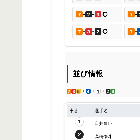
○
-
-
-
7
2
3
7
○
-
-
-
7
3
2
7
並び情報
・
・
・
7
3
5
4
1
2
6
車番
選手名
1
臼井昌巨
2
高橋優斗