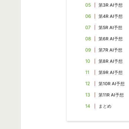
第3R AI予想
第4R AI予想
第5R AI予想
第6R AI予想
第7R AI予想
第8R AI予想
第9R AI予想
第10R AI予想
第11R AI予想
まとめ