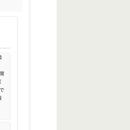
稜
目
開
選
で
着