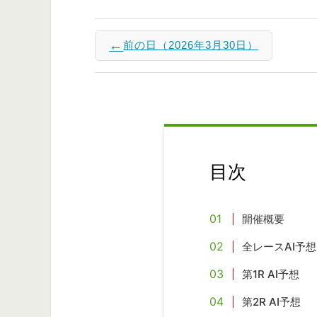
←
前の日（2026年3月30日）
目次
開催概要
全レースAI予想
第1R AI予想
第2R AI予想