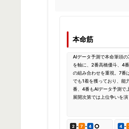
本命筋
AIデータ予測で本命筆頭の
を軸に、2番高橋優斗、4
の組み合わせを重視。7番
でも1着を獲っており、能
番、4番もAIデータ予測で
展開次第では上位争いを演
○
-
-
-
2
7
4
4