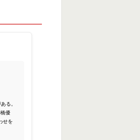
がある。
高橋優
わせを