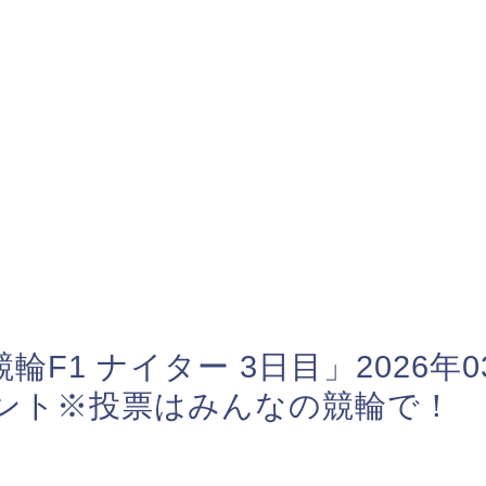
1 ナイター 3日目」2026年03
ント※投票はみんなの競輪で！