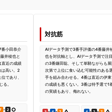
対抗筋
7番小田恭介
AIデータ予測で3番手評価の4番藤井
番藤井稜也と
也を対抗軸とし、AIデータ予測で注
は直近の成績
の3番鎌田聡、そして単騎ながらも展
力は高い。2
次第で上位に食い込む可能性のある
上位であり、
手を組み合わせる。4番は直近の伊東
じる。
の成績も悪くない。3番は特予選で1
の実績もあり、侮れない。
○
-
7
2
△
△
-
-
-
-
3
4
7
4
2
7