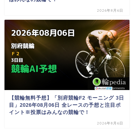
2026年8月6日
【競輪無料予想】「別府競輪F2 モーニング 3日
目」2026年08月06日 全レースの予想と注目ポ
イント※投票はみんなの競輪で！
2026年8月6日