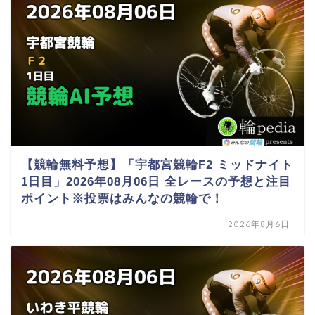
【競輪無料予想】「宇都宮競輪F2 ミッドナイト
1日目」2026年08月06日 全レースの予想と注目
ポイント※投票はみんなの競輪で！
2026年8月6日