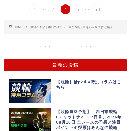
...
...
1
3
4
5
193
HOME
競輪AI予想｜本日の注目レースと展開分析をわかりやすく解説
最新の投稿
【競輪】輪pedia特別コラムはこ
ちら
【競輪無料予想】「四日市競輪
F2 ミッドナイト 2日目」2026年
08月10日 全レースの予想と注目
ポイント※投票はみんなの競輪