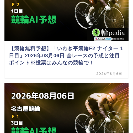
【競輪無料予想】「いわき平競輪F2 ナイター 1
日目」2026年08月06日 全レースの予想と注目
ポイント※投票はみんなの競輪で！
2026年8月6日