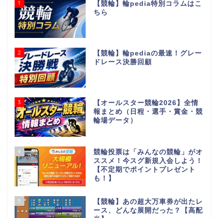
1
【競輪】輪pedia特別コラムはこ
ちら
2
【競輪】輪pediaの最速！グレー
ドレース決勝回顧
3
【オールスター競輪2026】全情
報まとめ（日程・選手・賞金・競
輪場データ）
4
競輪投票は「みんなの競輪」がオ
ススメ！今スグ新規入会しよう！
【不定期でポイントプレゼント
も！】
5
【競輪】あの超大万車券が出たレ
ース、どんな展開だった？【高配