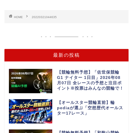
HOME
20220321044635
最新の投稿
【競輪無料予想】「佐世保競輪
G1 ナイター 1日目」2026年08
月07日 全レースの予想と注目ポ
イント※投票はみんなの競輪で！
【オールスター競輪直前】輪
pediaが選ぶ「空想歴代オールス
ター17レース」
【競輪無料予想】「和歌山競輪