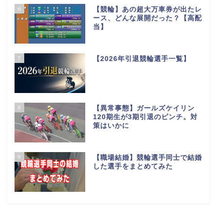
6
【競輪】あの超大万車券が出たレ
ース、どんな展開だった？【高配
当】
7
【2026年引退競輪選手一覧】
8
【異常事態】ガールズケイリン
120期生が3期引退のピンチ。対
策はいかに
9
【職場結婚】競輪選手同士で結婚
した選手をまとめてみた