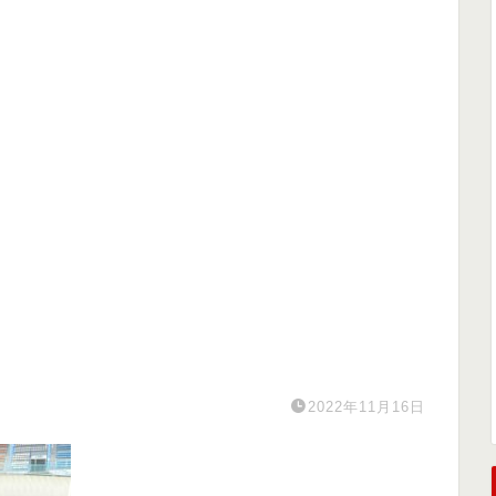
2022年11月16日