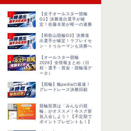
【女子オールスター競輪
1
G1】決勝進出選手が確
定！佐藤水菜が唯一の連勝
【和歌山競輪G3】決勝進
2
出選手が確定！ラブレイセ
ン・トゥルーマンも決勝へ
【オールスター競輪
3
2026】全情報まとめ（日
程・選手・賞金・競輪場デ
ータ）
【競輪】輪pediaの最速！
4
グレードレース決勝回顧
競輪投票は「みんなの競
5
輪」がオススメ！今スグ新
規入会しよう！【不定期で
ポイントプレゼントも！】