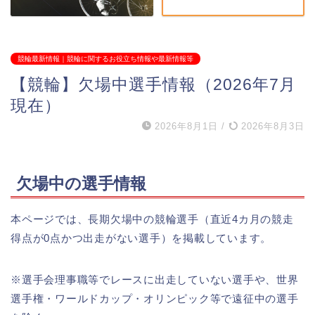
競輪最新情報｜競輪に関するお役立ち情報や最新情報等
【競輪】欠場中選手情報（2026年7月
現在）
2026年8月1日
/
2026年8月3日
欠場中の選手情報
本ページでは、長期欠場中の競輪選手（直近4カ月の競走
得点が0点かつ出走がない選手）を掲載しています。
※選手会理事職等でレースに出走していない選手や、世界
選手権・ワールドカップ・オリンピック等で遠征中の選手