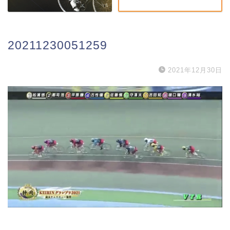
20211230051259
2021年12月30日