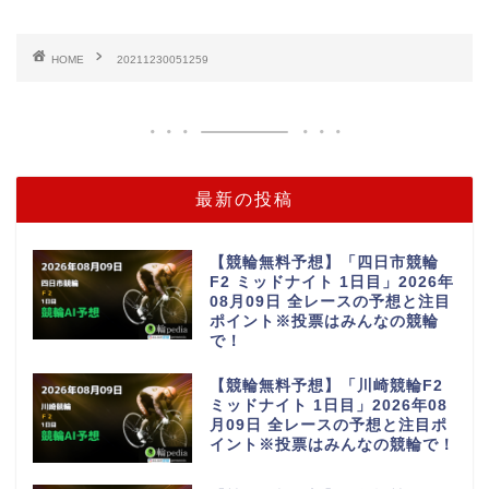
HOME
20211230051259
最新の投稿
【競輪無料予想】「四日市競輪
F2 ミッドナイト 1日目」2026年
08月09日 全レースの予想と注目
ポイント※投票はみんなの競輪
で！
【競輪無料予想】「川崎競輪F2
ミッドナイト 1日目」2026年08
月09日 全レースの予想と注目ポ
イント※投票はみんなの競輪で！