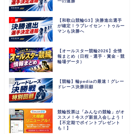
一の連勝
2
【和歌山競輪G3】決勝進出選手
が確定！ラブレイセン・トゥルー
マンも決勝へ
3
【オールスター競輪2026】全情
報まとめ（日程・選手・賞金・競
輪場データ）
4
【競輪】輪pediaの最速！グレー
ドレース決勝回顧
5
競輪投票は「みんなの競輪」がオ
ススメ！今スグ新規入会しよう！
【不定期でポイントプレゼント
も！】