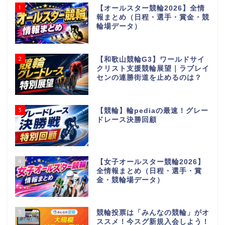
1
【オールスター競輪2026】全情
報まとめ（日程・選手・賞金・競
輪場データ）
2
【和歌山競輪G3】ワールドサイ
クリスト支援競輪展望｜ラブレイ
センの連勝街道を止めるのは？
3
【競輪】輪pediaの最速！グレー
ドレース決勝回顧
4
【女子オールスター競輪2026】
全情報まとめ（日程・選手・賞
金・競輪場データ）
5
競輪投票は「みんなの競輪」がオ
ススメ！今スグ新規入会しよう！