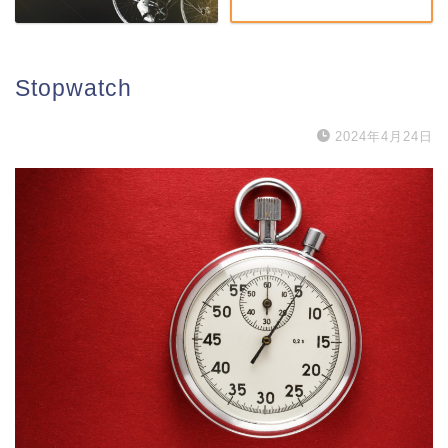
Stopwatch
2024年4月24日