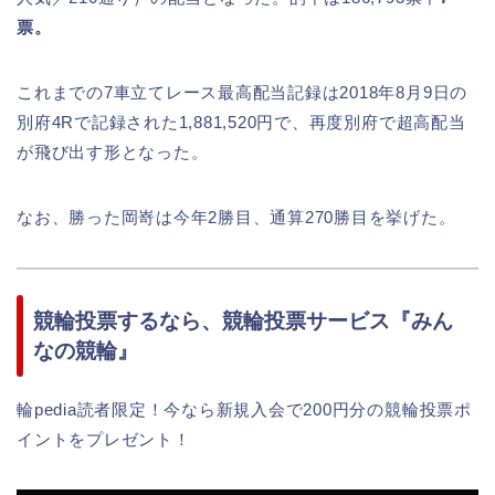
票。
これまでの7車立てレース最高配当記録は2018年8月9日の
別府4Rで記録された1,881,520円で、再度別府で超高配当
が飛び出す形となった。
なお、勝った岡嵜は今年2勝目、通算270勝目を挙げた。
競輪投票するなら、競輪投票サービス『みん
なの競輪』
輪pedia読者限定！今なら新規入会で200円分の競輪投票ポ
イントをプレゼント！