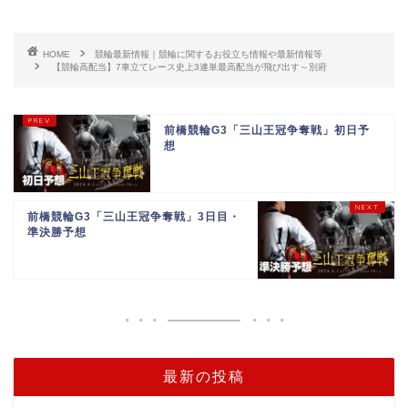
HOME
競輪最新情報｜競輪に関するお役立ち情報や最新情報等
【競輪高配当】7車立てレース史上3連単最高配当が飛び出す～別府
前橋競輪G3「三山王冠争奪戦」初日予
想
前橋競輪G3「三山王冠争奪戦」3日目・
準決勝予想
最新の投稿