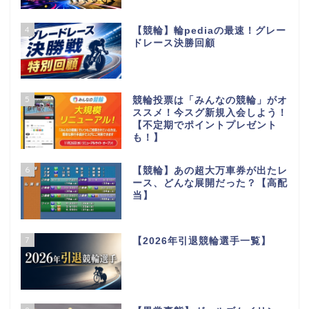
4
【競輪】輪pediaの最速！グレー
ドレース決勝回顧
5
競輪投票は「みんなの競輪」がオ
ススメ！今スグ新規入会しよう！
【不定期でポイントプレゼント
も！】
6
【競輪】あの超大万車券が出たレ
ース、どんな展開だった？【高配
当】
7
【2026年引退競輪選手一覧】