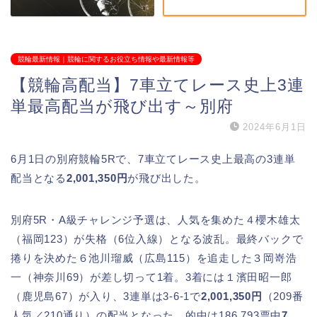
競輪最新情報｜競輪に関するお役立ち情報や最新情報等
【競輪高配当】7車立てレース史上3連
単最高配当が飛び出す～別府
2024年6月1日
6月1日の別府競輪5Rで、7車立てレース史上最高の3連単
配当となる
2,001,350円
が飛び出した。
別府5R・A級チャレンジ予選は、人気を集めた４櫻木雄太
（福岡123）が失格（6位入線）となる波乱。最終バックで
捲りを決めた６池川瑠威（広島115）を追走した３岡嵜浩
一（神奈川69）が差し切って1着。3着には１濱田昭一郎
（鹿児島67）が入り、3連単は3-6-1で
2,001,350円
（209番
人気／210通り）の配当となった。的中は186,793票中
7