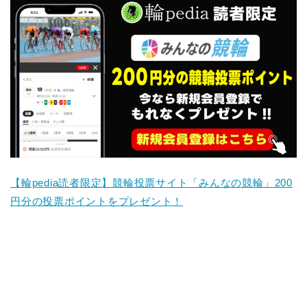
【輪pedia読者限定】競輪投票サイト「みんなの競輪」200
円分の投票ポイントをプレゼント！