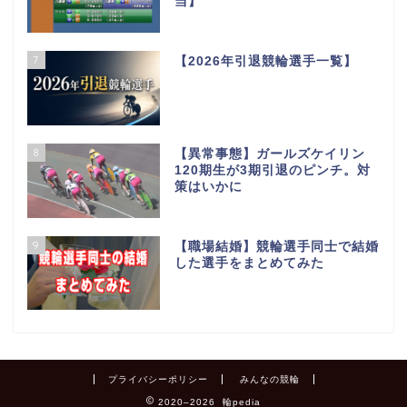
当】
7
【2026年引退競輪選手一覧】
8
【異常事態】ガールズケイリン
120期生が3期引退のピンチ。対
策はいかに
9
【職場結婚】競輪選手同士で結婚
した選手をまとめてみた
プライバシーポリシー
みんなの競輪
2020–2026 輪pedia