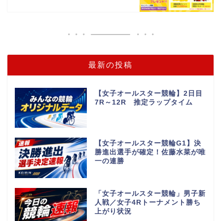
最新の投稿
【女子オールスター競輪】2日目
7R～12R 推定ラップタイム
【女子オールスター競輪G1】決
勝進出選手が確定！佐藤水菜が唯
一の連勝
「女子オールスター競輪」男子新
人戦／女子4Rトーナメント勝ち
上がり状況