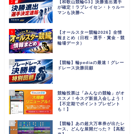
2
【和歌山競輪G3】決勝進出選手
が確定！ラブレイセン・トゥルー
マンも決勝へ
3
【オールスター競輪2026】全情
報まとめ（日程・選手・賞金・競
輪場データ）
4
【競輪】輪pediaの最速！グレー
ドレース決勝回顧
5
競輪投票は「みんなの競輪」がオ
ススメ！今スグ新規入会しよう！
【不定期でポイントプレゼント
も！】
6
【競輪】あの超大万車券が出たレ
ース、どんな展開だった？【高配