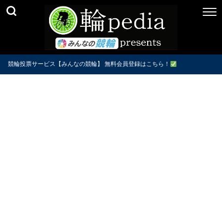
競輪投票サービス【みんなの競輪】 無料会員登録はこちら！