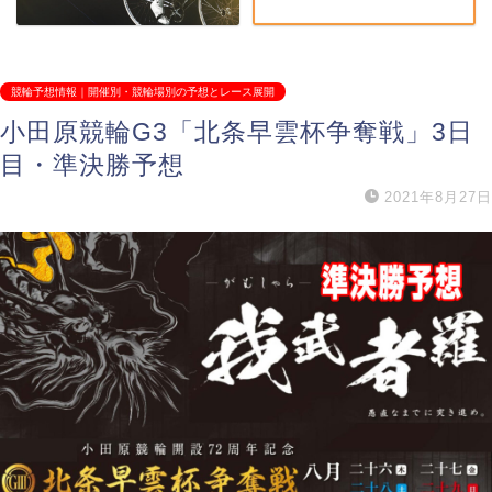
競輪予想情報｜開催別・競輪場別の予想とレース展開
小田原競輪G3「北条早雲杯争奪戦」3日
目・準決勝予想
2021年8月27日