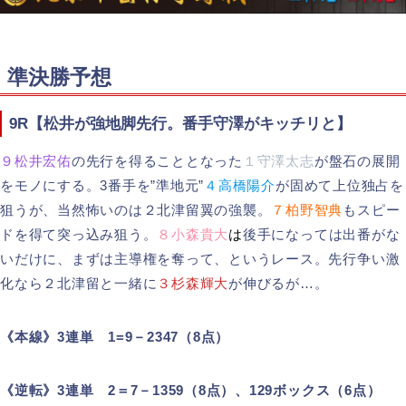
準決勝予想
9R【松井が強地脚先行。番手守澤がキッチリと】
９松井宏佑
の先行を得ることとなった
１守澤太志
が盤石の展開
をモノにする。3番手を”準地元”
４高橋陽介
が固めて上位独占を
狙うが、当然怖いのは２北津留翼の強襲。
７柏野智典
もスピー
ドを得て突っ込み狙う。
８小森貴大
は
後手になっては出番がな
いだけに、まずは主導権を奪って、というレース。先行争い激
化なら２北津留と一緒に
３杉森輝大
が伸びるが…。
《本線》3連単 1=9－2347（8点）
《逆転》3連単 2＝7－1359（8点）、129ボックス（6点）