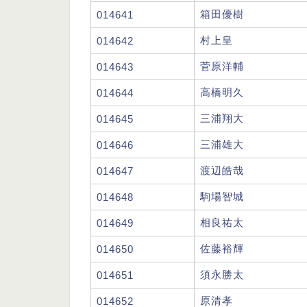
箱田優樹
014641
村上皇
014642
菅原洋輔
014643
高橋明久
014644
三浦翔大
014645
三浦雄大
014646
渡辺皓哉
014647
駒場智城
014648
相良祐太
014649
佐藤裕輝
014650
須永勝太
014651
原清孝
014652