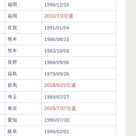
福岡
1990/12/16
福岡
2010/7/2引退
佐賀
1991/01/04
熊本
1986/06/22
熊本
1983/10/08
長野
1988/09/06
福島
1979/09/26
群馬
2018/6/21引退
埼玉
1989/07/27
東京
2015/7/27引退
愛知
1990/07/30
岐阜
1990/02/01