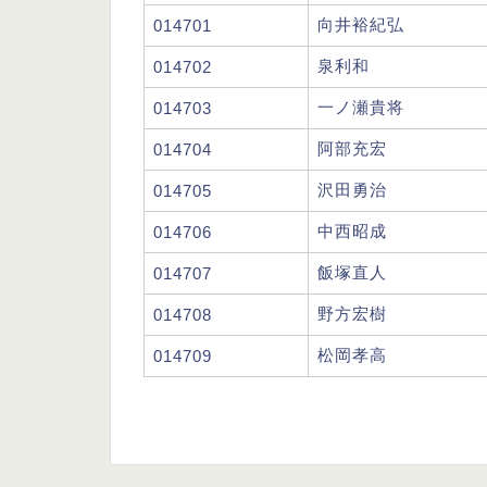
向井裕紀弘
014701
泉利和
014702
一ノ瀬貴将
014703
阿部充宏
014704
沢田勇治
014705
中西昭成
014706
飯塚直人
014707
野方宏樹
014708
松岡孝高
014709