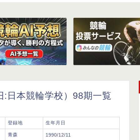
:日本競輪学校）98期一覧
登録地
生年月日
青森
1990/12/11