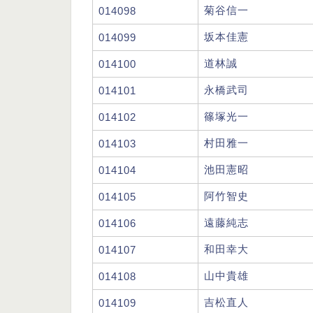
菊谷信一
014098
坂本佳憲
014099
道林誠
014100
永橋武司
014101
篠塚光一
014102
村田雅一
014103
池田憲昭
014104
阿竹智史
014105
遠藤純志
014106
和田幸大
014107
山中貴雄
014108
吉松直人
014109