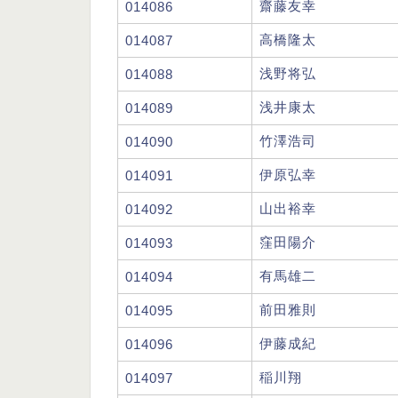
齋藤友幸
014086
高橋隆太
014087
浅野将弘
014088
浅井康太
014089
竹澤浩司
014090
伊原弘幸
014091
山出裕幸
014092
窪田陽介
014093
有馬雄二
014094
前田雅則
014095
伊藤成紀
014096
稲川翔
014097