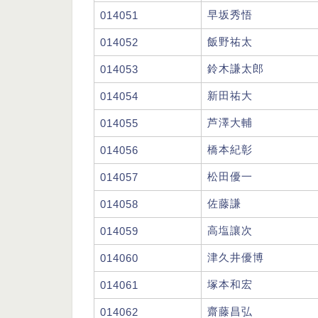
早坂秀悟
014051
飯野祐太
014052
鈴木謙太郎
014053
新田祐大
014054
芦澤大輔
014055
橋本紀彰
014056
松田優一
014057
佐藤謙
014058
高塩讓次
014059
津久井優博
014060
塚本和宏
014061
齋藤昌弘
014062