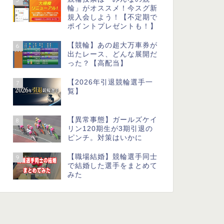
輪」がオススメ！今スグ新
規入会しよう！【不定期で
ポイントプレゼントも！】
【競輪】あの超大万車券が
6
出たレース、どんな展開だ
った？【高配当】
【2026年引退競輪選手一
7
覧】
【異常事態】ガールズケイ
8
リン120期生が3期引退の
ピンチ。対策はいかに
【職場結婚】競輪選手同士
9
で結婚した選手をまとめて
みた