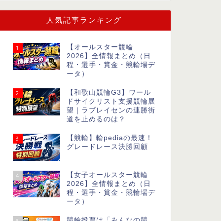
人気記事ランキング
【オールスター競輪
1
2026】全情報まとめ（日
程・選手・賞金・競輪場デ
ータ）
【和歌山競輪G3】ワール
2
ドサイクリスト支援競輪展
望｜ラブレイセンの連勝街
道を止めるのは？
【競輪】輪pediaの最速！
3
グレードレース決勝回顧
【女子オールスター競輪
4
2026】全情報まとめ（日
程・選手・賞金・競輪場デ
ータ）
競輪投票は「みんなの競
5