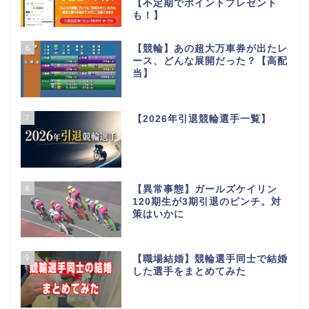
【不定期でポイントプレゼント
も！】
6
【競輪】あの超大万車券が出たレ
ース、どんな展開だった？【高配
当】
7
【2026年引退競輪選手一覧】
8
【異常事態】ガールズケイリン
120期生が3期引退のピンチ。対
策はいかに
9
【職場結婚】競輪選手同士で結婚
した選手をまとめてみた