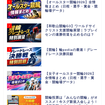
1
【オールスター競輪2026】全情
報まとめ（日程・選手・賞金・競
輪場データ）
2
【和歌山競輪G3】ワールドサイ
クリスト支援競輪展望｜ラブレイ
センの連勝街道を止めるのは？
3
【競輪】輪pediaの最速！グレー
ドレース決勝回顧
4
【女子オールスター競輪2026】
全情報まとめ（日程・選手・賞
金・競輪場データ）
5
競輪投票は「みんなの競輪」がオ
ススメ！今スグ新規入会しよう！