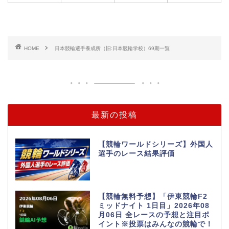
HOME
日本競輪選手養成所（旧:日本競輪学校）69期一覧
最新の投稿
【競輪ワールドシリーズ】外国人
選手のレース結果評価
【競輪無料予想】「伊東競輪F2
ミッドナイト 1日目」2026年08
月06日 全レースの予想と注目ポ
イント※投票はみんなの競輪で！