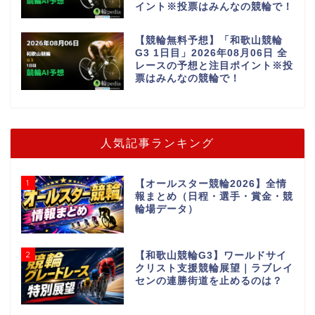
イント※投票はみんなの競輪で！
【競輪無料予想】「和歌山競輪
G3 1日目」2026年08月06日 全
レースの予想と注目ポイント※投
票はみんなの競輪で！
人気記事ランキング
1
【オールスター競輪2026】全情
報まとめ（日程・選手・賞金・競
輪場データ）
2
【和歌山競輪G3】ワールドサイ
クリスト支援競輪展望｜ラブレイ
センの連勝街道を止めるのは？