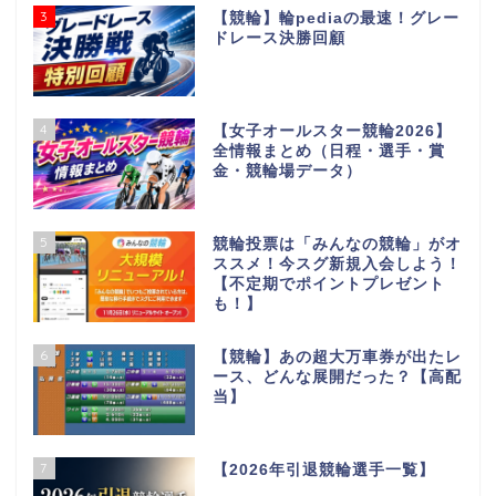
3
【競輪】輪pediaの最速！グレー
ドレース決勝回顧
4
【女子オールスター競輪2026】
全情報まとめ（日程・選手・賞
金・競輪場データ）
5
競輪投票は「みんなの競輪」がオ
ススメ！今スグ新規入会しよう！
【不定期でポイントプレゼント
も！】
6
【競輪】あの超大万車券が出たレ
ース、どんな展開だった？【高配
当】
7
【2026年引退競輪選手一覧】