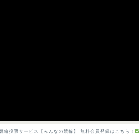
競輪投票サービス【みんなの競輪】 無料会員登録はこちら！