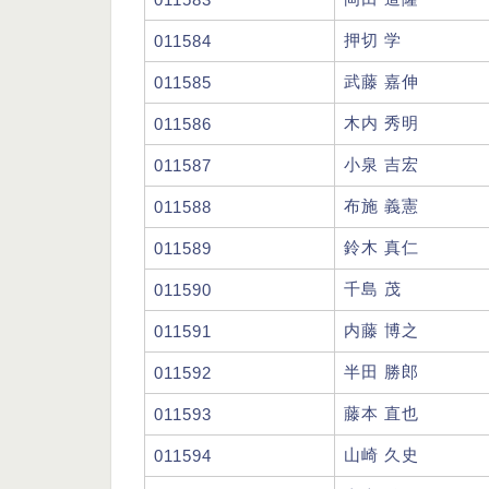
押切 学
011584
武藤 嘉伸
011585
木内 秀明
011586
小泉 吉宏
011587
布施 義憲
011588
鈴木 真仁
011589
千島 茂
011590
内藤 博之
011591
半田 勝郎
011592
藤本 直也
011593
山崎 久史
011594