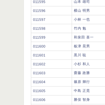
山本 雄司
011595
横山 明男
011596
小林 一也
011597
竹内 勉
011598
和泉田 喜一
011599
板津 晃男
011600
黒川 聡
011601
小杉 和人
011602
齋藤 政勝
011603
篠原 輝行
011604
中島 正晃
011605
勝俣 智身
011606