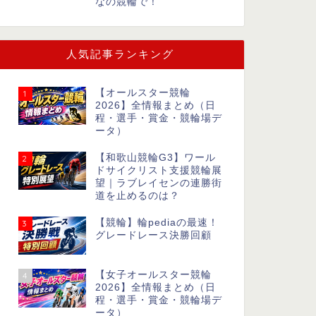
なの競輪で！
人気記事ランキング
【オールスター競輪
1
2026】全情報まとめ（日
程・選手・賞金・競輪場デ
ータ）
【和歌山競輪G3】ワール
2
ドサイクリスト支援競輪展
望｜ラブレイセンの連勝街
道を止めるのは？
【競輪】輪pediaの最速！
3
グレードレース決勝回顧
【女子オールスター競輪
4
2026】全情報まとめ（日
程・選手・賞金・競輪場デ
ータ）