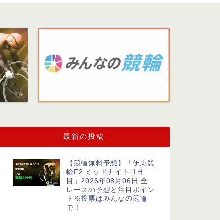
最新の投稿
【競輪無料予想】「伊東競
輪F2 ミッドナイト 1日
目」2026年08月06日 全
レースの予想と注目ポイン
ト※投票はみんなの競輪
で！