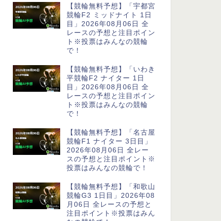
【競輪無料予想】「宇都宮
競輪F2 ミッドナイト 1日
目」2026年08月06日 全
レースの予想と注目ポイン
ト※投票はみんなの競輪
で！
【競輪無料予想】「いわき
平競輪F2 ナイター 1日
目」2026年08月06日 全
レースの予想と注目ポイン
ト※投票はみんなの競輪
で！
【競輪無料予想】「名古屋
競輪F1 ナイター 3日目」
2026年08月06日 全レー
スの予想と注目ポイント※
投票はみんなの競輪で！
【競輪無料予想】「和歌山
競輪G3 1日目」2026年08
月06日 全レースの予想と
注目ポイント※投票はみん