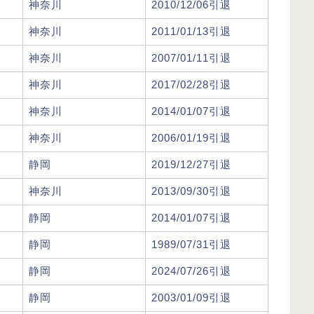
神奈川
2010/12/06引退
神奈川
2011/01/13引退
神奈川
2007/01/11引退
神奈川
2017/02/28引退
神奈川
2014/01/07引退
神奈川
2006/01/19引退
静岡
2019/12/27引退
神奈川
2013/09/30引退
静岡
2014/01/07引退
静岡
1989/07/31引退
静岡
2024/07/26引退
静岡
2003/01/09引退