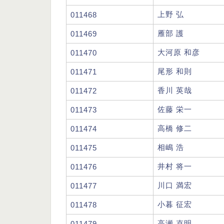
上野 弘
011468
雁部 護
011469
大河原 和彦
011470
尾形 和則
011471
香川 英哉
011472
佐藤 栄一
011473
高橋 修二
011474
相嶋 浩
011475
井村 将一
011476
川口 満宏
011477
小暮 征宏
011478
高瀬 克明
011479