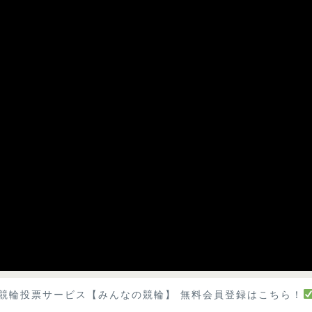
競輪投票サービス【みんなの競輪】 無料会員登録はこちら！