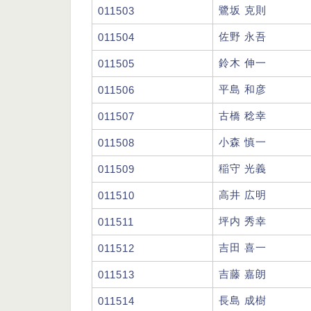
鷺坂 克則
011503
佐野 永吾
011504
鈴木 伸一
011505
平島 和彦
011506
古橋 稔幸
011507
小森 慎一
011508
稲守 光義
011509
高井 広明
011510
坪内 秀幸
011511
吉田 喜一
011512
吉藤 嘉朗
011513
長島 成樹
011514