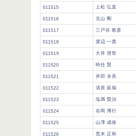
上松 弘直
011515
北山 剛
011516
三戸谷 敦彦
011517
渡辺 一貴
011518
大井 啓世
011519
時任 賢
011520
井田 永吾
011521
清原 延哉
011522
塩満 賢治
011523
谷岡 博行
011524
山澤 成保
011525
荒木 正和
011526