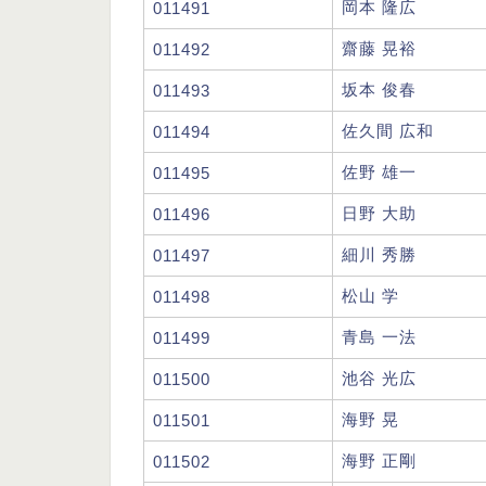
岡本 隆広
011491
齋藤 晃裕
011492
坂本 俊春
011493
佐久間 広和
011494
佐野 雄一
011495
日野 大助
011496
細川 秀勝
011497
松山 学
011498
青島 一法
011499
池谷 光広
011500
海野 晃
011501
海野 正剛
011502