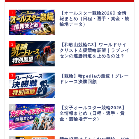
1
【オールスター競輪2026】全情
報まとめ（日程・選手・賞金・競
輪場データ）
2
【和歌山競輪G3】ワールドサイ
クリスト支援競輪展望｜ラブレイ
センの連勝街道を止めるのは？
3
【競輪】輪pediaの最速！グレー
ドレース決勝回顧
4
【女子オールスター競輪2026】
全情報まとめ（日程・選手・賞
金・競輪場データ）
5