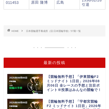
1996/02/26
原田 隆博
広島
011453
引退
HOME
日本競輪選手養成所（旧:日本競輪学校）57期一覧
最新の投稿
【競輪無料予想】「伊東競輪F2
ミッドナイト 1日目」2026年08
月06日 全レースの予想と注目ポ
イント※投票はみんなの競輪で！
【競輪無料予想】「宇都宮競輪
F2 ミッドナイト 1日目」2026年