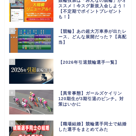
競輪投票は「みんなの競輪」がオ
ススメ！今スグ新規入会しよう！
【不定期でポイントプレゼント
も！】
6
【競輪】あの超大万車券が出たレ
ース、どんな展開だった？【高配
当】
7
【2026年引退競輪選手一覧】
8
【異常事態】ガールズケイリン
120期生が3期引退のピンチ。対
策はいかに
9
【職場結婚】競輪選手同士で結婚
した選手をまとめてみた