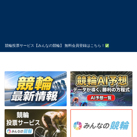
競輪投票サービス【みんなの競輪】 無料会員登録はこちら！