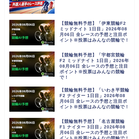
【競輪無料予想】「伊東競輪F2
ミッドナイト 1日目」2026年08
月06日 全レースの予想と注目ポ
イント※投票はみんなの競輪で！
【競輪無料予想】「宇都宮競輪
F2 ミッドナイト 1日目」2026年
08月06日 全レースの予想と注目
ポイント※投票はみんなの競輪
で！
【競輪無料予想】「いわき平競輪
F2 ナイター 1日目」2026年08
月06日 全レースの予想と注目ポ
イント※投票はみんなの競輪で！
【競輪無料予想】「名古屋競輪
F1 ナイター 3日目」2026年08
月06日 全レースの予想と注目ポ
イント※投票はみんなの競輪で！