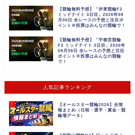
【競輪無料予想】「伊東競輪F2
ミッドナイト 3日目」2026年08
月08日 全レースの予想と注目ポ
イント※投票はみんなの競輪で！
【競輪無料予想】「宇都宮競輪
F2 ミッドナイト 3日目」2026年
08月08日 全レースの予想と注目
ポイント※投票はみんなの競輪
で！
人気記事ランキング
1
【オールスター競輪2026】全情
報まとめ（日程・選手・賞金・競
輪場データ）
2