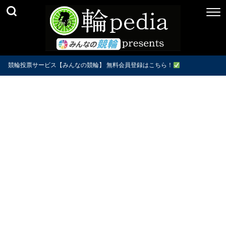
競輪投票サービス【みんなの競輪】 無料会員登録はこちら！