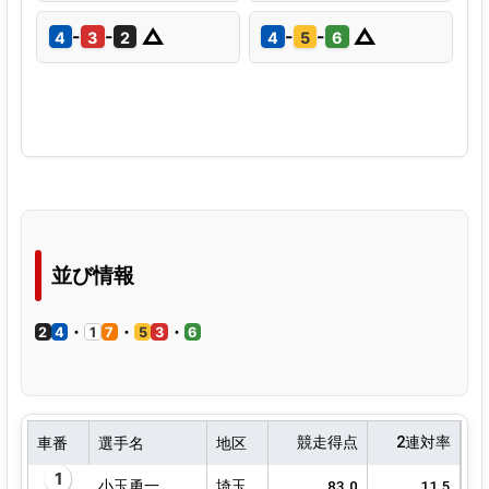
△
△
-
-
-
-
4
3
2
4
5
6
並び情報
・
・
・
2
4
1
7
5
3
6
車番
選手名
地区
競走得点
2連対率
1
小玉勇一
埼玉
83.0
11.5