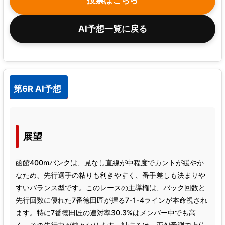
AI予想一覧に戻る
第6R AI予想
展望
函館400mバンクは、見なし直線が中程度でカントが緩やか
なため、先行選手の粘りも利きやすく、番手差しも決まりや
すいバランス型です。このレースの主導権は、バック回数と
先行回数に優れた7番徳田匠が握る7-1-4ラインが本命視され
ます。特に7番徳田匠の連対率30.3%はメンバー中でも高