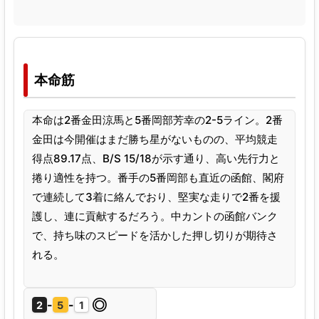
本命筋
本命は2番金田涼馬と5番岡部芳幸の2-5ライン。2番
金田は今開催はまだ勝ち星がないものの、平均競走
得点89.17点、B/S 15/18が示す通り、高い先行力と
捲り適性を持つ。番手の5番岡部も直近の函館、閣府
で連続して3着に絡んでおり、堅実な走りで2番を援
護し、連に貢献するだろう。中カントの函館バンク
で、持ち味のスピードを活かした押し切りが期待さ
れる。
◎
-
-
2
5
1