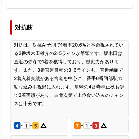
対抗筋
対抗は、対抗AI予測で1着率20.6%と本命視されてい
る2番坂木田雄介の2-5ラインが筆頭です。坂木田は
直近の弥彦で1着を獲得しており、機動力がありま
す。また、3番宮道良輔の3-6ラインも、直近函館で
2着入着実績がある宮道を中心に、番手6番阿部弘の
粘り込みも視野に入れます。単騎の4番寺林正秋も伊
で2着実績があり、展開次第で上位食い込みのチャン
スは十分です。
△
△
-
-
-
-
4
1
5
7
1
3