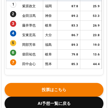
1
紫原政文
福岡
87.8
25.9
2
金田涼馬
神奈
89.2
53.3
3
藤井準也
岐阜
83.3
26.9
4
安東宏高
大分
86.7
23.8
5
岡部芳幸
福島
89.3
19.0
6
柴田祐也
岐阜
79.8
13.6
7
田中会心
熊本
85.3
44.4
投票はこちら
AI予想一覧に戻る