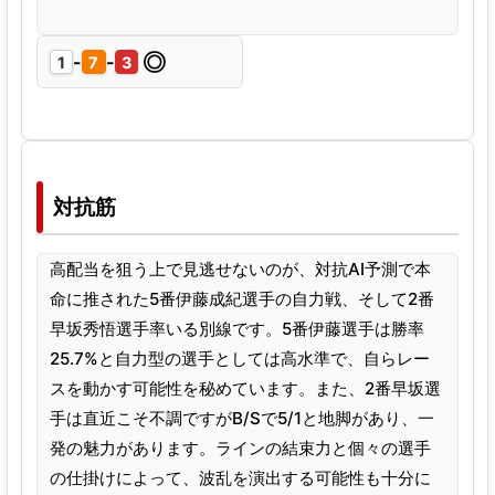
◎
-
-
1
7
3
対抗筋
高配当を狙う上で見逃せないのが、対抗AI予測で本
命に推された5番伊藤成紀選手の自力戦、そして2番
早坂秀悟選手率いる別線です。5番伊藤選手は勝率
25.7%と自力型の選手としては高水準で、自らレー
スを動かす可能性を秘めています。また、2番早坂選
手は直近こそ不調ですがB/Sで5/1と地脚があり、一
発の魅力があります。ラインの結束力と個々の選手
の仕掛けによって、波乱を演出する可能性も十分に