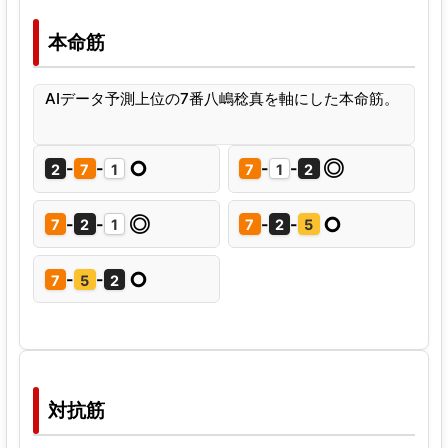
本命筋
AIデータ予測上位の7番八嶋稔真を軸にした本命筋。
○
◎
-
-
-
-
2
7
1
7
1
2
◎
○
-
-
-
-
7
2
1
7
2
5
○
-
-
7
5
2
対抗筋