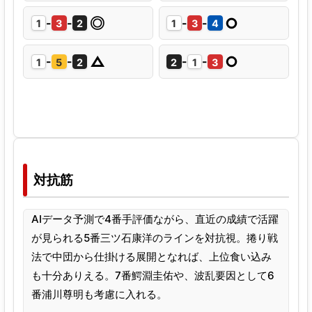
◎
○
-
-
-
-
1
3
2
1
3
4
△
○
-
-
-
-
1
5
2
2
1
3
対抗筋
AIデータ予測で4番手評価ながら、直近の成績で活躍
が見られる5番三ツ石康洋のラインを対抗視。捲り戦
法で中団から仕掛ける展開となれば、上位食い込み
も十分ありえる。7番鰐淵圭佑や、波乱要因として6
番浦川尊明も考慮に入れる。