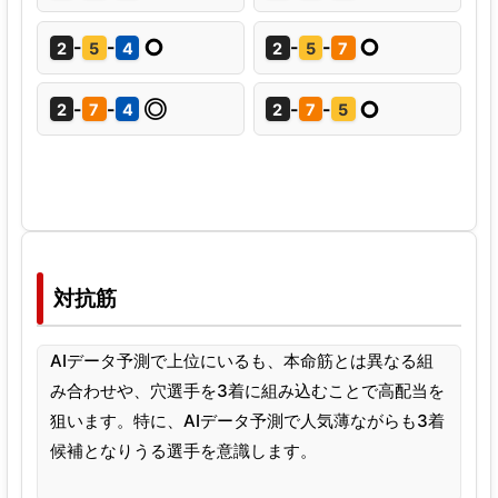
○
○
-
-
-
-
2
5
4
2
5
7
◎
○
-
-
-
-
2
7
4
2
7
5
対抗筋
AIデータ予測で上位にいるも、本命筋とは異なる組
み合わせや、穴選手を3着に組み込むことで高配当を
狙います。特に、AIデータ予測で人気薄ながらも3着
候補となりうる選手を意識します。