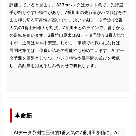
評価していると見ます。333mバンクはカント急で、先行選
手が粘りやすい特性があり、7番川田の先行策がハマればその
まま押し切る可能性が高いです。次いでAIデータ予測で2番
人気の1番山田雄大が対抗。7番川田とのラインで、番手から
の逆転を狙います。3番竹山慶太はAIデータ予測で3番人気で
すが、近況はやや不安定。しかし、単騎での戦いになれば、
展開次第では上位食い込みの可能性も秘めています。AIデー
タ予測を基盤としつつ、バンク特性や選手間の並びを考慮
し、高配当を狙える組み合わせで勝負します。
本命筋
AIデータ予測で圧倒的1番人気の7番川田を軸に、AI