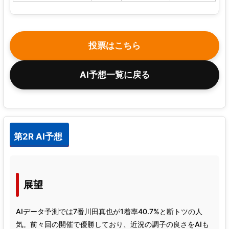
投票はこちら
AI予想一覧に戻る
第2R AI予想
展望
AIデータ予測では7番川田真也が1着率40.7%と断トツの人
気。前々回の開催で優勝しており、近況の調子の良さをAIも