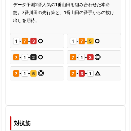
データ予測2番人気の1番山田を組み合わせた本命
筋。7番川田の先行策と、1番山田の番手からの抜け
出しを期待。
○
○
-
-
-
-
1
7
3
1
7
5
○
◎
-
-
-
-
7
1
2
7
1
3
◎
△
-
-
-
-
7
1
5
7
3
1
対抗筋