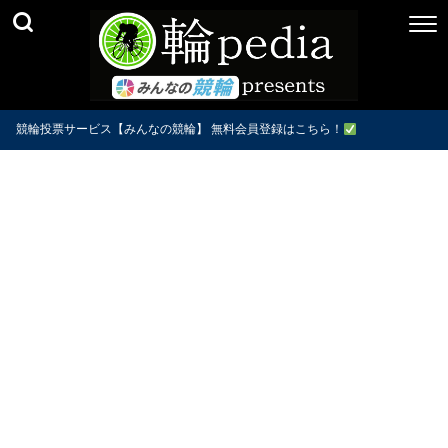
競輪投票サービス【みんなの競輪】 無料会員登録はこちら！