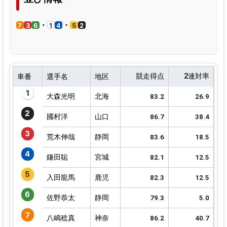
・
・
7
3
6
1
4
5
2
車番
選手名
地区
競走得点
2連対率
1
大森光明
北海
83.2
26.9
2
國村洋
山口
86.7
38.4
3
荒木伸哉
静岡
83.6
18.5
4
鎌田聡
宮城
82.1
12.5
5
入田龍馬
鹿児
82.3
12.5
6
佐野恭太
静岡
79.3
5.0
7
八嶋稔真
神奈
86.2
40.7