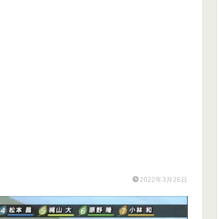
2022年3月26日