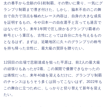
太の番手から念願のG1初制覇。その勢いに乗り、一気にグ
ランプリ制覇まで漕ぎ付けた。しかし、脇本不在のこの舞
台で自力で頂点を極めたレース内容は、自身の大きな成長
を証明するもの。今や日本一の自在選手と言っても過言で
はないだろう。来年1年間で圧し掛かるグランプリ覇者の
称号という重圧も、古性にとっては自分に力を与えるもの
となるはず。まずは、近畿地区に久々のグランプリの称号
を持ち帰った古性に、最大級の賛辞を贈りたい。
12回目の出場で悲願達成を狙った平原は、前2人の最大級
の頑張りもあったが2着。この展開で優勝できなかったの
は痛恨だった。来年40歳を迎えるだけに、グランプリ制覇
のチャンスはもうそう多くは回ってこないはず。2022年も
この舞台に立つために、しっかりと切り替えて新年を迎え
たい。