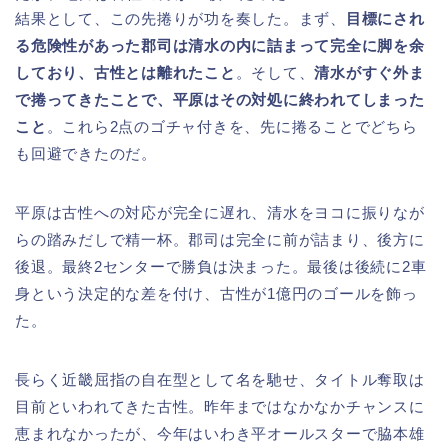
結果として、この先捲りが功を奏した。まず、
目標にされ
る危険性があった郡司は清水の内に詰まって完全に脚を余
しており、古性とは離れたこと
。そして、
清水がすぐ外ま
で捲ってきたことで、平原はその対処に終われてしまった
こと
。これら2点のゴチャ付きを、先に捲ることでどちら
も回避できたのだ。
平原は古性への対応が完全に遅れ、清水をヨコに振りなが
らの踏みだしで精一杯。郡司は完全に前が詰まり、後方に
後退。最終2センターで勝負は決まった。最後は後続に2車
身という決定的な差を付け、古性が1億円のゴールを飾っ
た。
長らく近畿屈指の自在型として名を馳せ、タイトル奪取は
目前といわれてきた古性。昨年まではなかなかチャンスに
恵まれなかったが、今年はいわき平オールスターで脇本雄