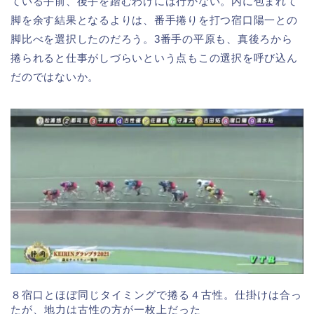
ている手前、後手を踏むわけには行かない。内に包まれて
脚を余す結果となるよりは、番手捲りを打つ宿口陽一との
脚比べを選択したのだろう。3番手の平原も、真後ろから
捲られると仕事がしづらいという点もこの選択を呼び込ん
だのではないか。
８宿口とほぼ同じタイミングで捲る４古性。仕掛けは合っ
たが、地力は古性の方が一枚上だった