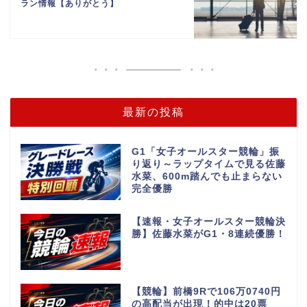
ラン情報【ありがとう】
最新の投稿
G1「女子オールスター競輪」振
り返り～ラップタイムで見る佐藤
水菜、600m踏んでも止まらない
完全優勝
【速報・女子オールスター競輪決
勝】佐藤水菜がG1・8連続優勝！
【競輪】前橋9Rで106万0740円
の高配当が出現！的中は20票