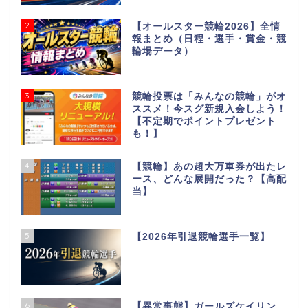
2
【オールスター競輪2026】全情
報まとめ（日程・選手・賞金・競
輪場データ）
3
競輪投票は「みんなの競輪」がオ
ススメ！今スグ新規入会しよう！
【不定期でポイントプレゼント
も！】
4
【競輪】あの超大万車券が出たレ
ース、どんな展開だった？【高配
当】
5
【2026年引退競輪選手一覧】
6
【異常事態】ガールズケイリン