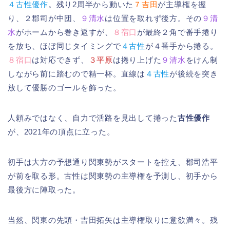
４古性優作
。残り2周半から動いた
７吉田
が主導権を握
り、２郡司が中団、
９清水
は位置を取れず後方。その
９清
水
がホームから巻き返すが、
８宿口
が最終２角で番手捲り
を放ち、ほぼ同じタイミングで
４古性
が４番手から捲る。
８宿口
は対応できず、
３平原
は捲り上げた
９清水
をけん制
しながら前に踏むので精一杯。直線は
４古性
が後続を突き
放して優勝のゴールを飾った。
人頼みではなく、自力で活路を見出して捲った
古性優作
が、2021年の頂点に立った。
初手は大方の予想通り関東勢がスタートを控え、郡司浩平
が前を取る形。古性は関東勢の主導権を予測し、初手から
最後方に陣取った。
当然、関東の先頭・吉田拓矢は主導権取りに意欲満々。残