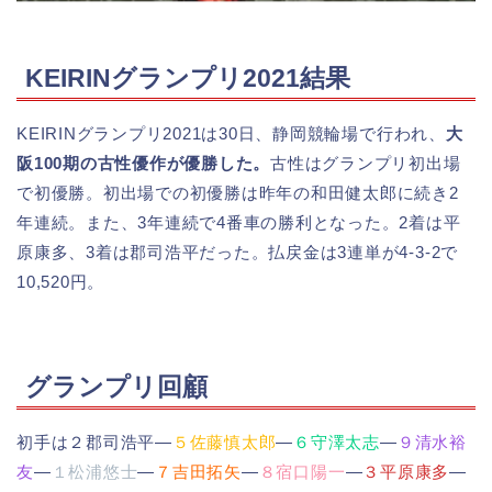
KEIRINグランプリ2021結果
KEIRINグランプリ2021は30日、静岡競輪場で行われ、
大
阪100期の古性優作が優勝した。
古性はグランプリ初出場
で初優勝。初出場での初優勝は昨年の和田健太郎に続き2
年連続。また、3年連続で4番車の勝利となった。2着は平
原康多、3着は郡司浩平だった。払戻金は3連単が4-3-2で
10,520円。
グランプリ回顧
初手は２郡司浩平―
５佐藤慎太郎
―
６守澤太志
―
９清水裕
友
―
１松浦悠士
―
７吉田拓矢
―
８宿口陽一
―
３平原康多
―