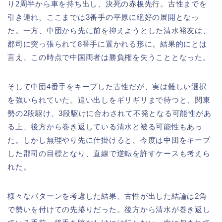
り2周半から車を持ち出し、決死の赤板先行。古性までを
引き連れ、ここまでは3番手の平原に絶好の展開となっ
た。一方、中団から先に前を抑えようとした清水裕友は、
郡司に突っ張られて8番手に置かれる形に。結果的にとは
言え、この時点で中国両者は勝負権を失うこととなった。
そして中団4番手をキープした古性だが、実は難しい選択
を強いられていた。追い出しをギリギリまで待つと、関東
勢の2段駆け、3段駆けに合わされて不発となる可能性があ
る上、後方から巻き返している清水と被る可能性もあっ
た。しかし無理やり先に仕掛けると、今度は中団をキープ
した郡司の目標となり、直線で逆転を許すケースも考えら
れた。
様々なパターンを考慮した結果、古性が出した結論は2角
で勢いを付けての先捲りだった。後方から清水が巻き返し