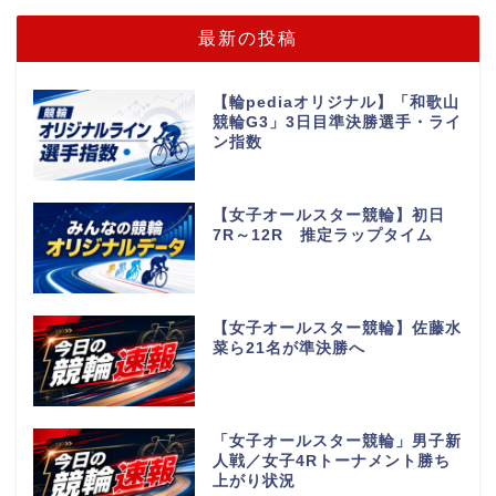
最新の投稿
【輪pediaオリジナル】「和歌山
競輪G3」3日目準決勝選手・ライ
ン指数
【女子オールスター競輪】初日
7R～12R 推定ラップタイム
【女子オールスター競輪】佐藤水
菜ら21名が準決勝へ
「女子オールスター競輪」男子新
人戦／女子4Rトーナメント勝ち
上がり状況