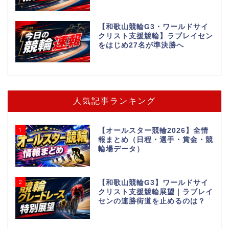
【和歌山競輪G3・ワールドサイ
クリスト支援競輪】ラブレイセン
をはじめ27名が準決勝へ
人気記事ランキング
1
【オールスター競輪2026】全情
報まとめ（日程・選手・賞金・競
輪場データ）
2
【和歌山競輪G3】ワールドサイ
クリスト支援競輪展望｜ラブレイ
センの連勝街道を止めるのは？