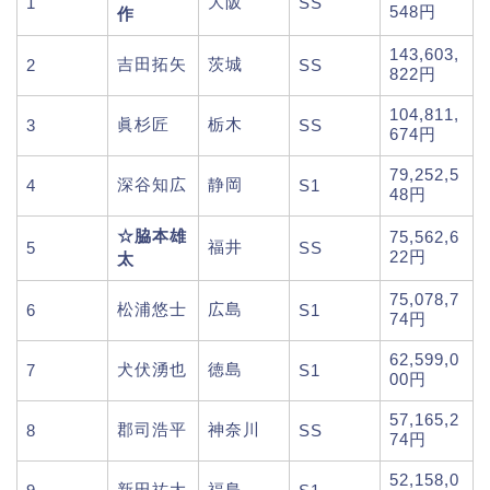
大阪
1
SS
548円
作
143,603,
吉田拓矢
茨城
2
SS
822円
104,811,
眞杉匠
栃木
3
SS
674円
79,252,5
深谷知広
静岡
4
S1
48円
☆脇本雄
75,562,6
福井
5
SS
22円
太
75,078,7
松浦悠士
広島
6
S1
74円
62,599,0
犬伏湧也
徳島
7
S1
00円
57,165,2
郡司浩平
神奈川
8
SS
74円
52,158,0
新田祐大
福島