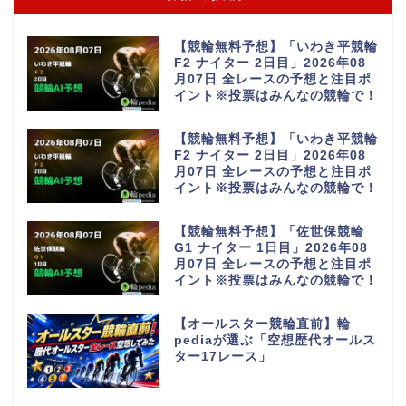
【競輪無料予想】「いわき平競輪
F2 ナイター 2日目」2026年08
月07日 全レースの予想と注目ポ
イント※投票はみんなの競輪で！
【競輪無料予想】「いわき平競輪
F2 ナイター 2日目」2026年08
月07日 全レースの予想と注目ポ
イント※投票はみんなの競輪で！
【競輪無料予想】「佐世保競輪
G1 ナイター 1日目」2026年08
月07日 全レースの予想と注目ポ
イント※投票はみんなの競輪で！
【オールスター競輪直前】輪
pediaが選ぶ「空想歴代オールス
ター17レース」