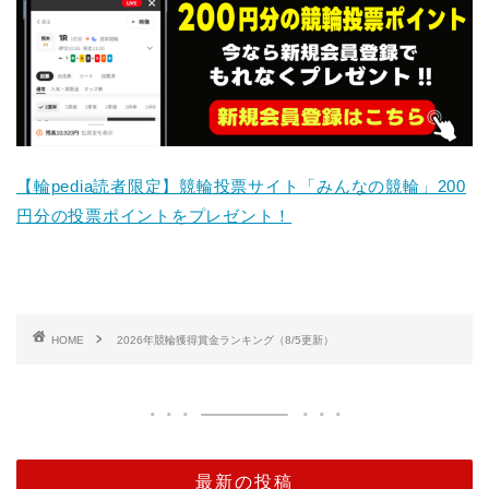
【輪pedia読者限定】競輪投票サイト「みんなの競輪」200
円分の投票ポイントをプレゼント！
HOME
2026年競輪獲得賞金ランキング（8/5更新）
最新の投稿