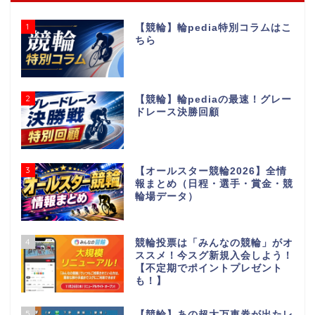
1
【競輪】輪pedia特別コラムはこ
ちら
2
【競輪】輪pediaの最速！グレー
ドレース決勝回顧
3
【オールスター競輪2026】全情
報まとめ（日程・選手・賞金・競
輪場データ）
4
競輪投票は「みんなの競輪」がオ
ススメ！今スグ新規入会しよう！
【不定期でポイントプレゼント
も！】
5
【競輪】あの超大万車券が出たレ