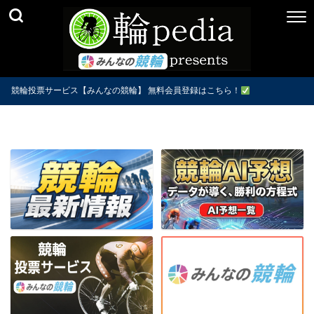
競輪投票サービス【みんなの競輪】 無料会員登録はこちら！