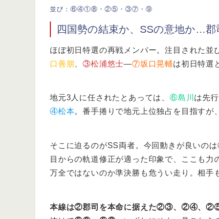
並び：⑥④①⑧・②⑤・③⑦・⑨
四国勢の結束か、SSの意地か…
ほぼ初日特選の再戦メンバー。注目された並
口善朋
、
③松浦悠士
―
⑦坂口晃輔
は初日特選
地元3人に任されたとあっては、
⑥島川
は先行
④松本
。番手捲りで地元上位独占を目指すが
そこに迫るのがSS両者。今回動きが良いの
目からの軌道修正が適った印象で、ここも力
万全ではないのか準決勝も危うい走り。相手
本線は②郡司を本命に据えた②③、②④、②