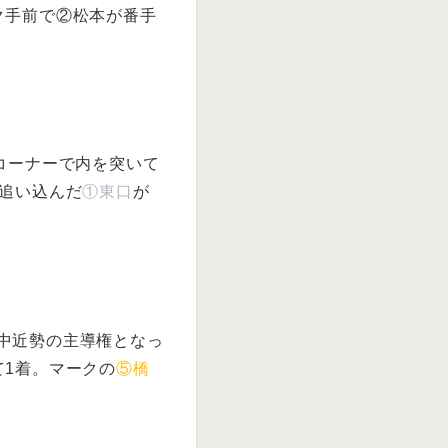
ク手前で②松本が番手
コーナーで内を突いて
ら追い込んだ
①東口
が
中近勢の主導権となっ
て1着。マークの
⑤橋