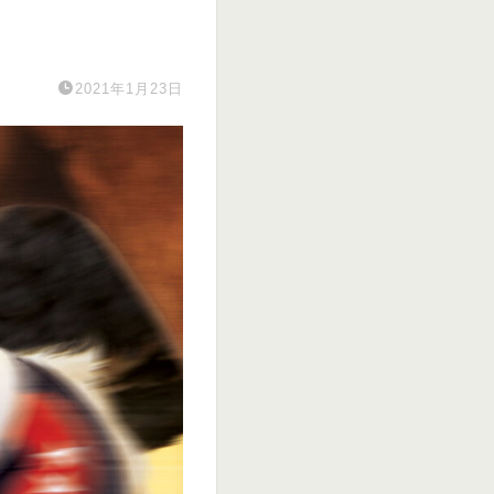
2021年1月23日