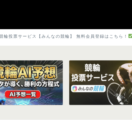
競輪投票サービス【みんなの競輪】 無料会員登録はこちら！