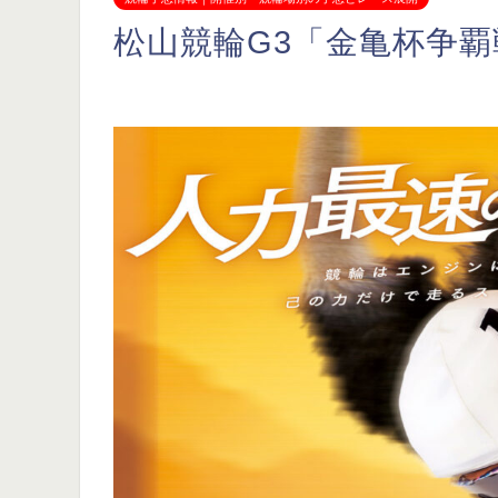
松山競輪G3「金亀杯争覇