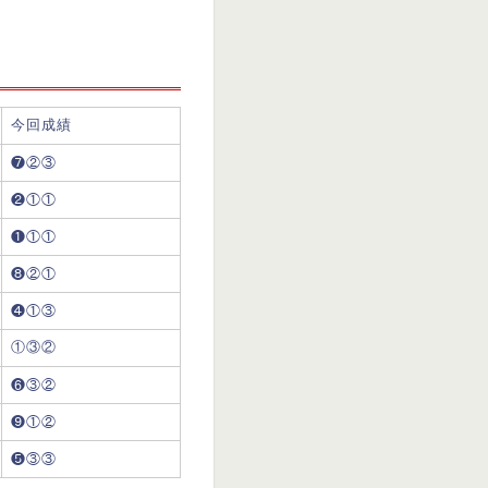
今回成績
❼②③
❷①①
❶①①
❽②①
❹①③
①③②
❻③②
❾①②
❺③③