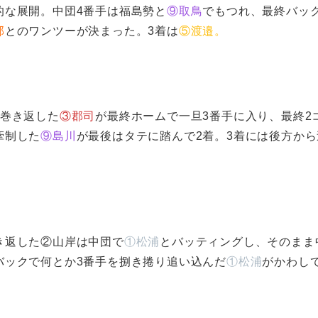
的な展開。中団4番手は福島勢と
⑨取鳥
でもつれ、最終バッ
部
とのワンツーが決まった。3着は
⑤渡邉。
ら巻き返した
③郡司
が最終ホームで一旦3番手に入り、最終2
牽制した
⑨島川
が最後はタテに踏んで2着。3着には後方か
き返した②山岸は中団で
①松浦
とバッティングし、そのまま
バックで何とか3番手を捌き捲り追い込んだ
①松浦
がかわし