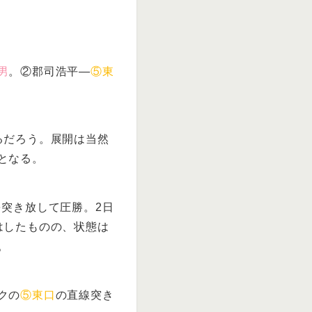
男
。②郡司浩平―
⑤東
るだろう。展開は当然
となる。
突き放して圧勝。2日
はしたものの、状態は
。
クの
⑤東口
の直線突き