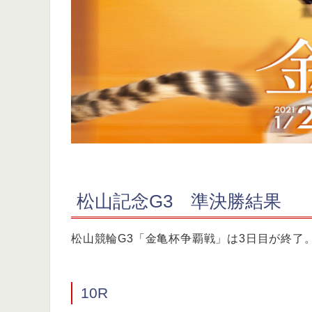
松山記念G3 準決勝結果
松山競輪G3「金亀杯争覇戦」は3日目が終了
10R