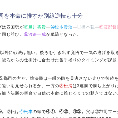
郡司を本命に推すが別線逆転も十分
びは四国勢が
⑥島川将貴
―
④松本貴治
―
①橋本強
―
⑧渡部哲
と同じ並び。
⑨渡邉一成
が単騎となった。
以外に戦法は無い。後ろを引き出す覚悟で一気の逃げを取
、後ろからの仕掛けに合わせた番手捲りのタイミングが課題
は②郡司の方だ。準決勝は一瞬の隙を見逃さない走りで後続を
の違いを見せられるか。一方の
③松浦
は3連勝で勝ち上がり
も揃う決勝の舞台で自信の本命に推せるまでの動きではない
⑤。
逆転は
④松本
の頭で
④①、④②、④③。
穴は②郡司マー