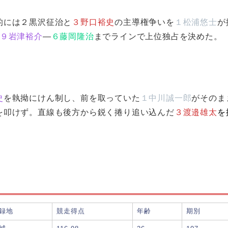
的には２黒沢征治と
３野口裕史
の主導権争いを
１松浦悠士
が
９岩津裕介
―
６藤岡隆治
までラインで上位独占を決めた。
史
を執拗にけん制し、前を取っていた
１中川誠一郎
がそのま
を叩けず。直線も後方から鋭く捲り追い込んだ
３渡邉雄太
を
録地
競走得点
年齢
期別