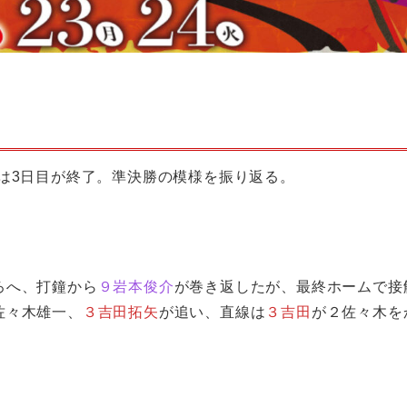
は3日目が終了。準決勝の模様を振り返る。
ろへ、打鐘から
９岩本俊介
が巻き返したが、最終ホームで接
佐々木雄一、
３吉田拓矢
が追い、直線は
３吉田
が２佐々木を