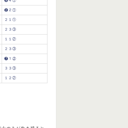
❾４①
❷２①
２１①
２３③
１１②
２３③
❼１②
３３③
１２②