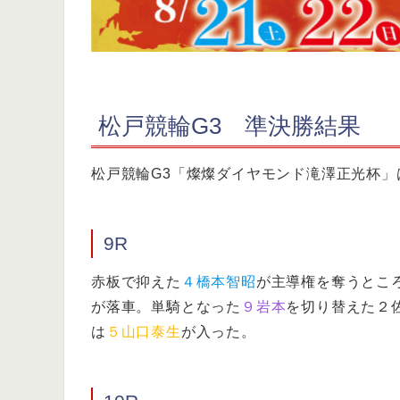
松戸競輪G3 準決勝結果
松戸競輪G3「燦燦ダイヤモンド滝澤正光杯」
9R
赤板で抑えた
４橋本智昭
が主導権を奪うとこ
が落車。単騎となった
９岩本
を切り替えた２
は
５山口泰生
が入った。