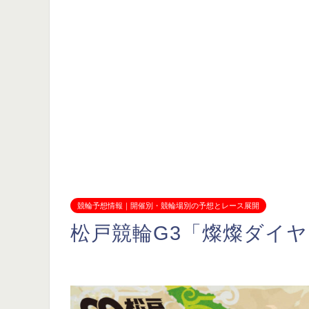
競輪予想情報｜開催別・競輪場別の予想とレース展開
松戸競輪G3「燦燦ダイ