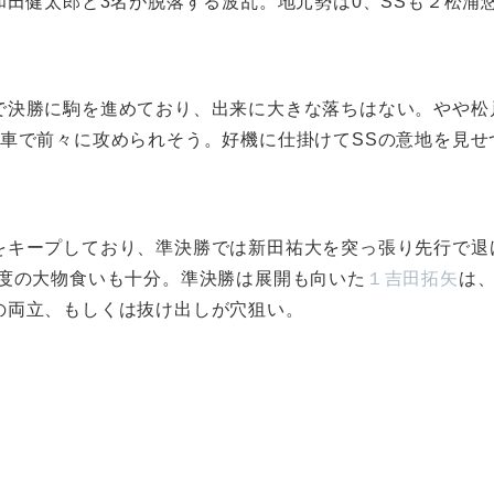
和田健太郎と3名が脱落する波乱。地元勢は0、SSも２松浦
で決勝に駒を進めており、出来に大きな落ちはない。やや松
3車で前々に攻められそう。好機に仕掛けてSSの意地を見せ
をキープしており、準決勝では新田祐大を突っ張り先行で退
再度の大物食いも十分。準決勝は展開も向いた
１吉田拓矢
は
の両立、もしくは抜け出しが穴狙い。