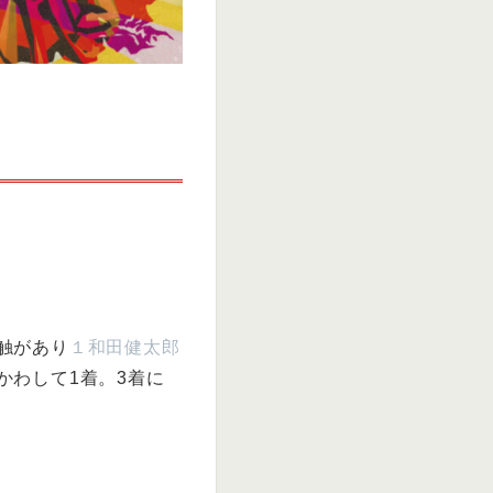
触があり
１和田健太郎
かわして1着。3着に