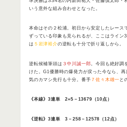
準決勝はSS4名の内新田祐大・佐藤慎太郎・
いう意外な組み合わせとなった。
本命はその２松浦。初日から安定したレース
ずっている印象も見られるが、ここはライン
は
５岩津裕介
の逆転も十分で折り返しから。
逆転候補筆頭は
３中川誠一郎
。今回も絶好調
けた。G1優勝時の爆発力が戻った今なら、
気のカマシ先行も十分。番手
７佐々木雄一
と
《本線》3連単 2=5－13679（10点）
《逆転》3連単 3－258－12578（12点）