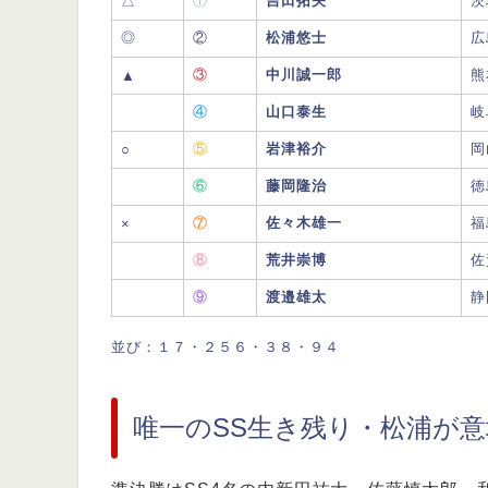
△
①
吉田拓矢
茨
◎
②
松浦悠士
広
③
中川誠一郎
熊
▲
④
山口泰生
岐
⑤
岩津裕介
岡
○
⑥
藤岡隆治
徳
⑦
佐々木雄一
福
×
⑧
荒井崇博
佐
⑨
渡邉雄太
静
並び：１７・２５６・３８・９４
唯一のSS生き残り・松浦が