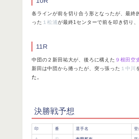
10R
各ラインが前を切り合う形となったが、最終
った
１松浦
が最終1センターで前を叩き切り、
11R
中団の２新田祐大が、後ろに構えた
９根田空
新田は中団から捲ったが、突っ張った
１中川
た。
決勝戦予想
印
番
選手名
登