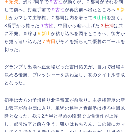
田拓矢
。残り2周半で
９古性
が動くが、２郡司がそれを制
して前へ。打鐘手前で
９古性
が再度前へ出たところへ
５新
山
がカマして主導権。２郡司は内を潜って
６山田
を捌く。
3番手から捲った
９古性
、中団から追い上げた
３松浦
は共
に不発。直線は
５新山
が粘り込みを図るところへ、後方か
ら捲り追い込んだ
７吉田
がそれを捕らえて優勝のゴールを
切った。
グランプリ出場へ正念場だった吉田拓矢が、自力で出場を
決める優勝。プレッシャーを跳ね返し、初のタイトル奪取
となった。
初手は大方の予想通り北津留翼が前取り。主導権濃厚の新
山響平が前中団に入り、単騎の選手と近畿勢は後ろ中団以
降となった。残り2周半と早めの段階で古性優作が上昇
し、郡司浩平と前を争う。狙いはもちろん、この後にカマ
してくるであろう新山の後ろ。少しもつれたが、結果的に