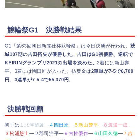
競輪祭G1 決勝戦結果
G1「第63回朝日新聞社杯競輪祭」は今日決勝が行われ、
茨
城107期の吉田拓矢が優勝した
。
吉田はG1初優勝、逆転で
KEIRINグランプリ2021の出場を決めた。
2着には新山響
平、3着には園田匠が入った。払戻金は
2車単が7-5で6,700
円、3連単が7-5-4で55,370円
。
決勝戦回顧
初手は
１北津留翼
―
４園田匠
―
５新山響平
―
８渡邉一成
―
３松浦悠士
―２郡司浩平―
９古性優作
―
６山田久徳
―
７吉