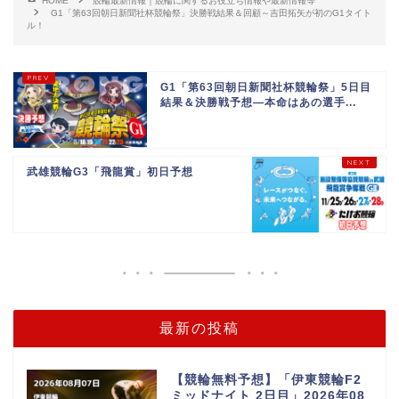
HOME
競輪最新情報｜競輪に関するお役立ち情報や最新情報等
G1「第63回朝日新聞社杯競輪祭」決勝戦結果＆回顧～吉田拓矢が初のG1タイト
ル！
G1「第63回朝日新聞社杯競輪祭」5日目
結果＆決勝戦予想—本命はあの選手...
武雄競輪G3「飛龍賞」初日予想
最新の投稿
【競輪無料予想】「伊東競輪F2
ミッドナイト 2日目」2026年08