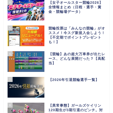
4
【女子オールスター競輪2026】
全情報まとめ（日程・選手・賞
金・競輪場データ）
5
競輪投票は「みんなの競輪」がオ
ススメ！今スグ新規入会しよう！
【不定期でポイントプレゼント
も！】
6
【競輪】あの超大万車券が出たレ
ース、どんな展開だった？【高配
当】
7
【2026年引退競輪選手一覧】
8
【異常事態】ガールズケイリン
120期生が3期引退のピンチ。対