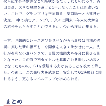
松宮記念杯準優勝などの経験がもたらしたものだろう。吉
田自身、大きな飛躍を遂げる1年となったことは間違いな
い。これで、グランプリは平原康多・宿口陽一との連携が
決定。3車で挑むグランプリ、久々に関東へ年末の大舞台
の称号をもたらすことができるか。今から注目が集まる。
一方、理想的なレース運びを見せながらも最後は同期の強
襲に屈した新山響平も、今開催を大きく沸かせた一人。先
行が有利な小倉バンクで、自慢の機動力を存分に見せる形
となった。目の前で初タイトルを奪取される悔しい結果と
はなったものの、G1を優勝する力があることを改めて示し
た。今後は、この先行力を武器に、安定してG1決勝戦に乗
れるよう、更なるレベルアップが求められる。
まとめ