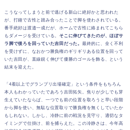
こうなってしまうと前で逃げる新山に絶好かと思われた
が、打鐘で古性と踏み合ったことで脚を使わされている。
番手絶好は渡邉一成だが、ホームで古性に絡まれてこちら
もダメージを受けている。
そこに伸びてきたのが、ほぼサ
ラ脚で後ろを回っていた吉田だった。
最終的に、全く不利
を受けずに、なおかつ勝負権のギリギリある位置を回って
いた吉田が、直線鋭く伸びて優勝のゴールを飾る、という
結末を迎えた。
「4着以上でグランプリ出場確定」という条件をもちろん
本人もわかっていたであろう吉田拓矢。焦りが少しでも芽
生えていたならば、一つでも前の位置を取ろうと早い段階
から脚を使い、無駄な位置取りで勝負権を無くしていたか
もしれない。しかし、冷静に前の戦況を見守り、適切なタ
イミングで仕掛け、前を捕らえた。この冷静さは、今年高