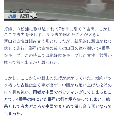
打鐘、３松浦に割り込まれて7番手に引く７吉田。しかし
ここで脚力を使わず、サラ脚で回れたことが大きい
新山と古性は踏み合う形となったが、結果的に新山がねじ
伏せて先行。郡司は古性の後ろの山田久徳を捌いて4番手
をキープ。この時点では絶好位をキープした古性、郡司が
捲って前へ出るかと思われた。
しかし、ここからの新山の先行が掛かっていた。最終バッ
ク捲った古性は全く車が出ず、中団から追い上げた松浦の
行き脚も鈍い。
両者が中団でバッティングしてしまったこ
とで、4番手の内にいた郡司は行き場を失ってしまい。結
果として有力どころが中団でまとめて潰し合う形となって
しまった。