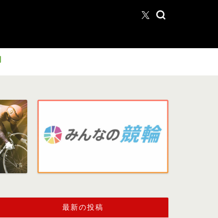
最新の投稿