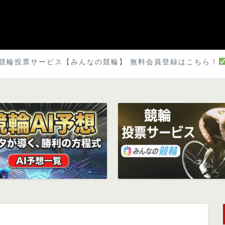
競輪投票サービス【みんなの競輪】 無料会員登録はこちら！