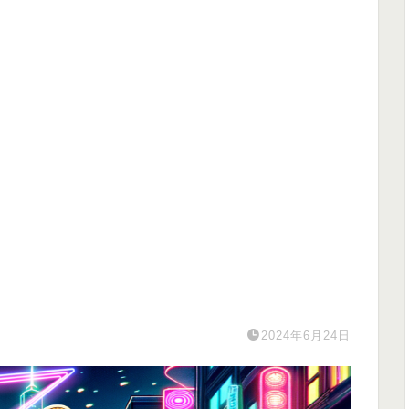
2024年6月24日