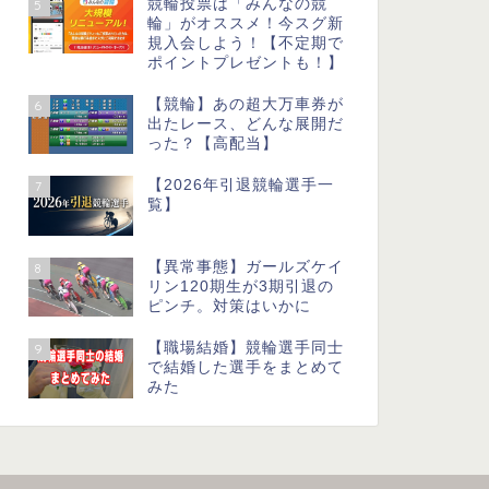
競輪投票は「みんなの競
5
輪」がオススメ！今スグ新
規入会しよう！【不定期で
ポイントプレゼントも！】
【競輪】あの超大万車券が
6
出たレース、どんな展開だ
った？【高配当】
【2026年引退競輪選手一
7
覧】
【異常事態】ガールズケイ
8
リン120期生が3期引退の
ピンチ。対策はいかに
【職場結婚】競輪選手同士
9
で結婚した選手をまとめて
みた