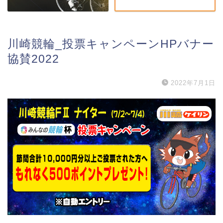
川崎競輪_投票キャンペーンHPバナー
協賛2022
2022年7月1日