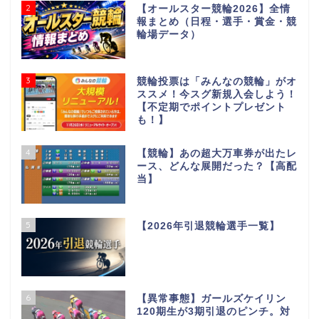
2
【オールスター競輪2026】全情
報まとめ（日程・選手・賞金・競
輪場データ）
3
競輪投票は「みんなの競輪」がオ
ススメ！今スグ新規入会しよう！
【不定期でポイントプレゼント
も！】
4
【競輪】あの超大万車券が出たレ
ース、どんな展開だった？【高配
当】
5
【2026年引退競輪選手一覧】
6
【異常事態】ガールズケイリン
120期生が3期引退のピンチ。対