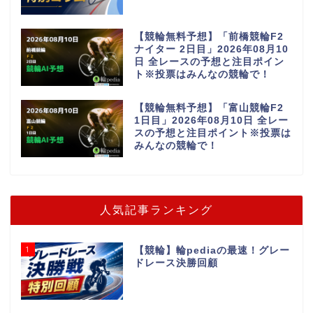
【競輪無料予想】「前橋競輪F2
ナイター 2日目」2026年08月10
日 全レースの予想と注目ポイン
ト※投票はみんなの競輪で！
【競輪無料予想】「富山競輪F2
1日目」2026年08月10日 全レー
スの予想と注目ポイント※投票は
みんなの競輪で！
人気記事ランキング
1
【競輪】輪pediaの最速！グレー
ドレース決勝回顧