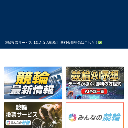
競輪投票サービス【みんなの競輪】 無料会員登録はこちら！