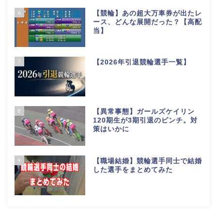
6
【競輪】あの超大万車券が出たレ
ース、どんな展開だった？【高配
当】
7
【2026年引退競輪選手一覧】
8
【異常事態】ガールズケイリン
120期生が3期引退のピンチ。対
策はいかに
9
【職場結婚】競輪選手同士で結婚
した選手をまとめてみた